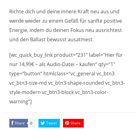
Richte dich und deine innere Kraft neu aus und
werde wieder zu einem Gefäß für sanfte positive
Energie, indem du deinen Fokus neu ausrichtest
und den Ballast bewusst ausatmest.
[wc_quick_buy_link product=“231″ label=“Hier für
nur 14,99€ – als Audio-Datei – kaufen“ qty=“1″
type=“button“ htmlclass=“vc_general vc_btn3
vc_btn3-size-md vc_btn3-shape-rounded vc_btn3-
style-modern vc_btn3-block vc_btn3-color-
warning“]
Share
Tweet
Share
0